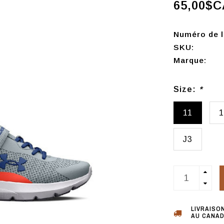
65,00$C
Numéro de l'
SKU:
Marque:
Size:
*
11
1
J3
LIVRAISO
AU CANAD