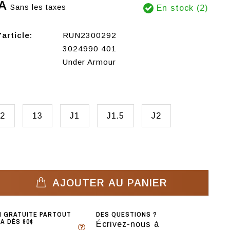
A
Sans les taxes
En stock (2)
article:
RUN2300292
3024990 401
Under Armour
2
13
J1
J1.5
J2
AJOUTER AU PANIER
N GRATUITE PARTOUT
DES QUESTIONS ?
A DÈS 90$
Écrivez-nous à