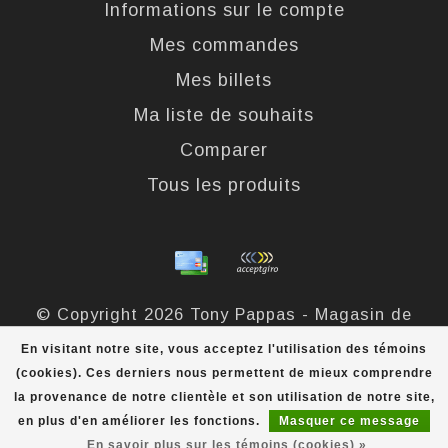
Informations sur le compte
Mes commandes
Mes billets
Ma liste de souhaits
Comparer
Tous les produits
© Copyright 2026 Tony Pappas - Magasin de
bottes et chaussures - Powered by
Lightspeed
-
En visitant notre site, vous acceptez l'utilisation des témoins
Theme by
Dyvelopment
(cookies). Ces derniers nous permettent de mieux comprendre
la provenance de notre clientèle et son utilisation de notre site,
Tony Pappas
scores a
4,4
/
5
out of
324
évaluations at
en plus d'en améliorer les fonctions.
Masquer ce message
En savoir plus sur les témoins (cookies) »