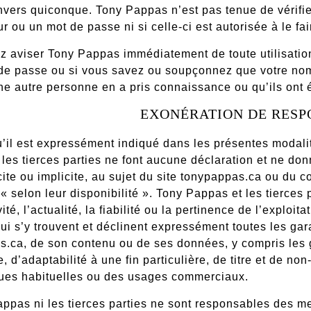
vers quiconque. Tony Pappas n’est pas tenue de vérifier
ur ou un mot de passe ni si celle-ci est autorisée à le fai
 aviser Tony Pappas immédiatement de toute utilisation
de passe ou si vous savez ou soupçonnez que votre nom 
ne autre personne en a pris connaissance ou qu’ils ont
EXONÉRATION DE RESP
u’il est expressément indiqué dans les présentes modalit
les tierces parties ne font aucune déclaration et ne d
icite ou implicite, au sujet du site tonypappas.ca ou du c
 « selon leur disponibilité ». Tony Pappas et les tierces 
vité, l’actualité, la fiabilité ou la pertinence de l’explo
i s’y trouvent et déclinent expressément toutes les gara
.ca, de son contenu ou de ses données, y compris les ga
 d’adaptabilité à une fin particulière, de titre et de non-
ques habituelles ou des usages commerciaux.
ppas ni les tierces parties ne sont responsables des me