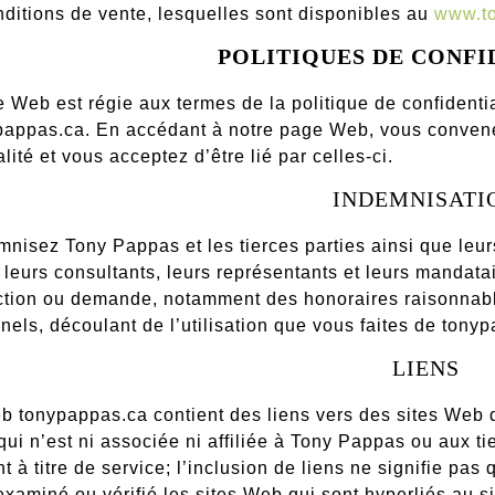
ditions de vente, lesquelles sont disponibles au
www.t
POLITIQUES DE CONFI
 Web est régie aux termes de la politique de confidenti
ppas.ca. En accédant à notre page Web, vous convenez 
lité et vous acceptez d’être lié par celles-ci.
INDEMNISATI
nisez Tony Pappas et les tierces parties ainsi que leurs
leurs consultants, leurs représentants et leurs mandatai
ction ou demande, notamment des honoraires raisonnabl
nels, découlant de l’utilisation que vous faites de tony
LIENS
b tonypappas.ca contient des liens vers des sites Web do
ui n’est ni associée ni affiliée à Tony Pappas ou aux tie
 à titre de service; l’inclusion de liens ne signifie pas
xaminé ou vérifié les sites Web qui sont hyperliés au 