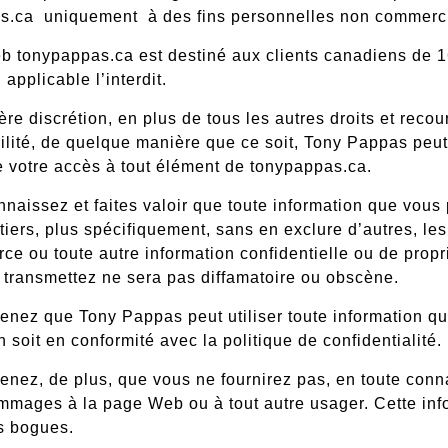
as.ca
uniquement
à des fins personnelles non commerc
b tonypappas.ca est destiné aux clients canadiens de 
i applicable l’interdit.
ère discrétion, en plus de tous les autres droits et reco
lité, de quelque manière que ce soit, Tony Pappas peut,
e votre accès à tout élément de tonypappas.ca.
naissez et faites valoir que toute information que vous 
tiers, plus spécifiquement, sans en exclure d’autres, les
e ou toute autre information confidentielle ou de propr
transmettez ne sera pas diffamatoire ou obscène.
nez que Tony Pappas peut utiliser toute information que
n soit en conformité avec la politique de confidentialité.
nez, de plus, que vous ne fournirez pas, en toute conn
mages à la page Web ou à tout autre usager. Cette info
es bogues.