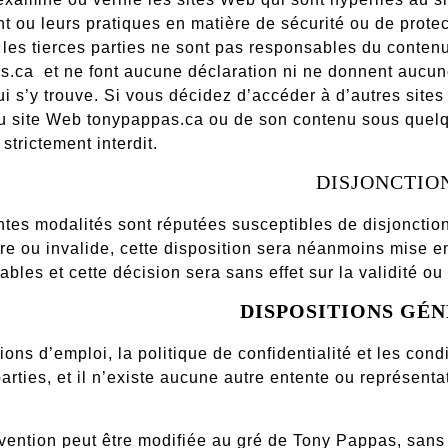
t ou leurs pratiques en matière de sécurité ou de prot
les tierces parties ne sont pas responsables du conten
as.ca
et ne font aucune déclaration ni ne donnent aucun
i s’y trouve. Si vous décidez d’accéder à d’autres sites
u site Web tonypappas.ca ou de son contenu sous quelq
 strictement interdit.
DISJONCTIO
tes modalités sont réputées susceptibles de disjonction.
re ou invalide, cette disposition sera néanmoins mise e
cables et cette décision sera sans effet sur la validité o
DISPOSITIONS GÉ
ions d’emploi, la politique de confidentialité et les con
parties, et il n’existe aucune autre entente ou représentat
.
ention peut être modifiée au gré de Tony Pappas, sans 