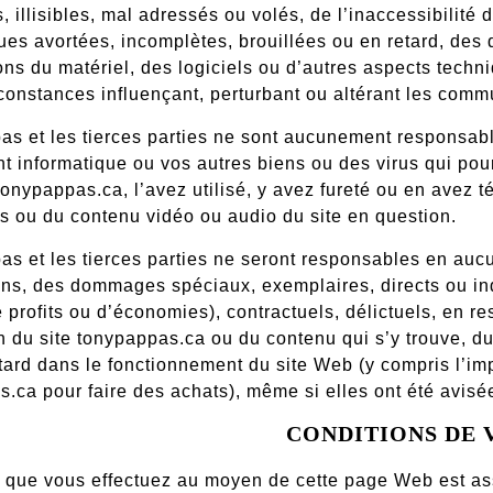
, illisibles, mal adressés ou volés, de l’inaccessibilit
ues avortées, incomplètes, brouillées ou en retard, des 
ons du matériel, des logiciels ou d’autres aspects tech
constances influençant, perturbant ou altérant les comm
as et les tierces parties ne sont aucunement responsab
 informatique ou vos autres biens ou des virus qui pour
onypappas.ca, l’avez utilisé, y avez fureté ou en avez 
 ou du contenu vidéo ou audio du site en question.
s et les tierces parties ne seront responsables en aucu
ns, des dommages spéciaux, exemplaires, directs ou ind
e profits ou d’économies), contractuels, délictuels, en r
ion du site tonypappas.ca ou du contenu qui s’y trouve, 
tard dans le fonctionnement du site Web (y compris l’imp
.ca pour faire des achats), même si elles ont été avisé
CONDITIONS DE 
 que vous effectuez au moyen de cette page Web est ass