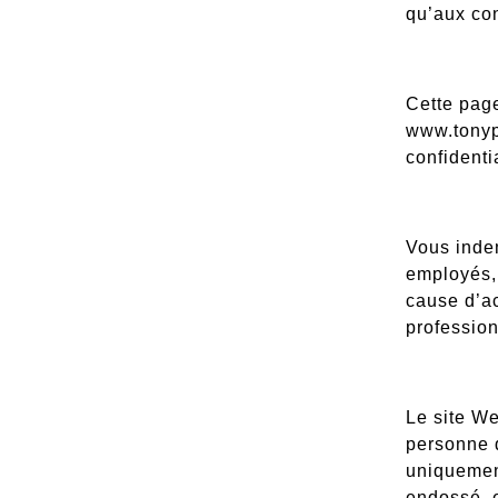
qu’aux con
Cette page
www.tonypa
confidentia
Vous indem
employés, 
cause d’a
profession
Le site We
personne q
uniquement
endossé, e