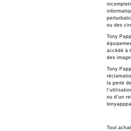
incomplets
informatiq
perturbati
ou des cir
Tony Papp
équipement
accédé à t
des images
Tony Pappa
réclamatio
la perte d
l’utilisat
ou d’un re
tonyapppas
Tout achat