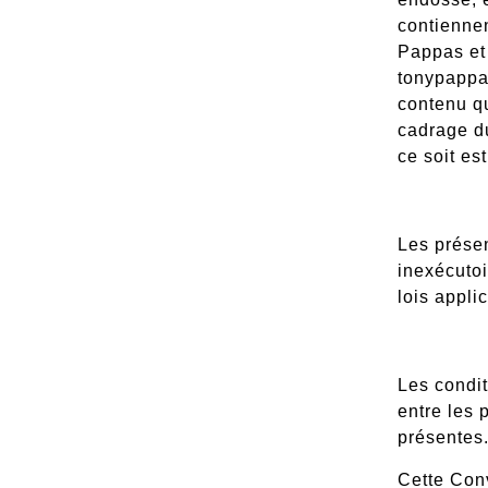
contiennen
Pappas et 
tonypapp
contenu qu
cadrage d
ce soit est
Les présen
inexécutoi
lois appli
Les condit
entre les 
présentes
Cette Conv