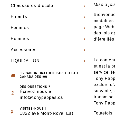
Mise à jou
Chaussures d’école
Bienvenu
Enfants
modalités 
page Web.
Femmes
des lois a
Hommes
d’être lié
Accessoires
Le contenu
LIQUIDATION
et est la 
service, 
LIVRAISON GRATUITE PARTOUT AU
CANADA DÈS 90$
Tony Pappa
exclure d’
DES QUESTIONS ?
suivante, 
Écrivez-nous à
transmise 
info@tonypappas.ca
Tony Pappa
VISITEZ-NOUS !
1822 ave Mont-Royal Est
Toutefois,