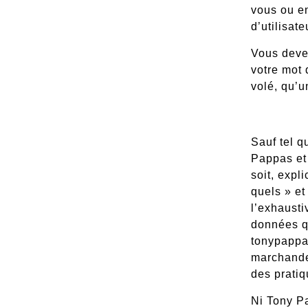
vous ou en
d’utilisate
Vous devez
votre mot 
volé, qu’u
Sauf tel q
Pappas et 
soit, expl
quels » et
l’exhausti
données qu
tonypappas
marchande,
des prati
Ni Tony Pa