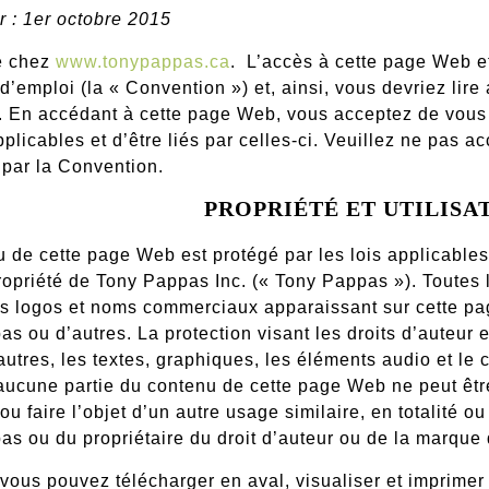
r : 1er octobre 2015
e chez
www.tonypappas.ca
.
L’accès à cette page Web et
d’emploi (la « Convention ») et, ainsi, vous devriez lire 
 En accédant à cette page Web, vous acceptez de vous 
pplicables et d’être liés par celles-ci. Veuillez ne pas
s par la Convention.
PROPRIÉTÉ ET UTILISAT
 de cette page Web est protégé par les lois applicables s
propriété de Tony Pappas Inc. (« Tony Pappas »). Toute
les logos et noms commerciaux apparaissant sur cette 
s ou d’autres. La protection visant les droits d’auteur
autres, les textes, graphiques, les éléments audio et l
aucune partie du contenu de cette page Web ne peut être
ou faire l’objet d’un autre usage similaire, en totalité o
s ou du propriétaire du droit d’auteur ou de la marqu
 vous pouvez télécharger en aval, visualiser et imprime