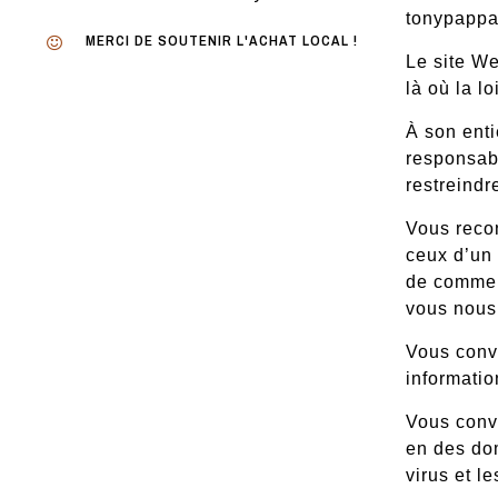
tonypapp
MERCI DE SOUTENIR L'ACHAT LOCAL !
Le site We
là où la lo
À son enti
responsabi
restreindr
Vous recon
ceux d’un 
de commerc
vous nous 
Vous conve
informatio
Vous conve
en des dom
virus et l