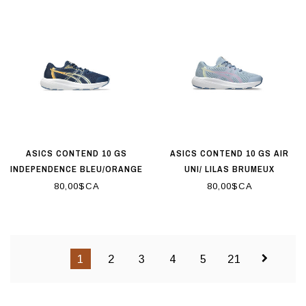
ASICS CONTEND 10 GS
ASICS CONTEND 10 GS AIR
INDEPENDENCE BLEU/ORANGE
UNI/ LILAS BRUMEUX
LUEUR
80,00$CA
80,00$CA
1
2
3
4
5
21