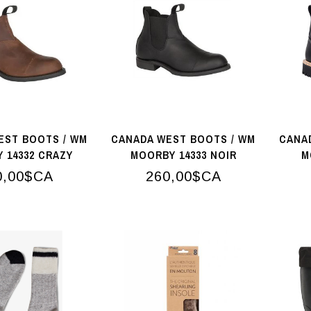
EST BOOTS / WM
CANADA WEST BOOTS / WM
CANA
 14332 CRAZY
MOORBY 14333 NOIR
M
HORSE
LOGGERTAN
0,00$CA
260,00$CA