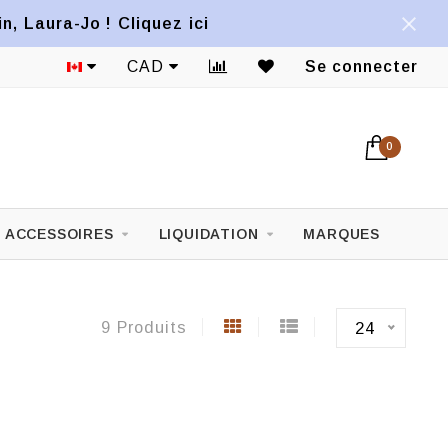
, Laura-Jo ! Cliquez ici
1822 ave Mont-Royal Est
CAD
Se connecter
0
ACCESSOIRES
LIQUIDATION
MARQUES
9 Produits
24