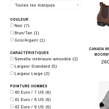
Toutes les marques
COULEUR
Noir
(7)
Brun/Tan
(1)
Gris/Argent
(1)
CANADA W
CARACTÉRISTIQUES
MOORBY
Semelle intérieure amovible
(2)
26
Largeur Standard
(5)
Largeur Large
(2)
POINTURE HOMMES
40 Euro / 7 US
(6)
41 Euro / 8 US
(6)
42 Euro / 9 US
(6)