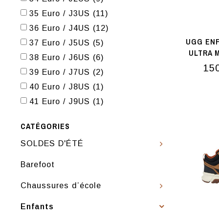
35 Euro / J3US
(11)
36 Euro / J4US
(12)
UGG ENF
37 Euro / J5US
(5)
ULTRA 
38 Euro / J6US
(6)
15
39 Euro / J7US
(2)
40 Euro / J8US
(1)
41 Euro / J9US
(1)
CATÉGORIES
SOLDES D'ÉTÉ
Barefoot
Chaussures d’école
Enfants