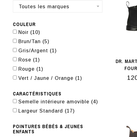
Toutes les marques
COULEUR
Noir
(10)
Brun/Tan
(5)
Gris/Argent
(1)
Rose
(1)
DR. MAR
FOUR
Rouge
(1)
12
Vert / Jaune / Orange
(1)
CARACTÉRISTIQUES
Semelle intérieure amovible
(4)
Largeur Standard
(17)
POINTURES BÉBÉS & JEUNES
ENFANTS