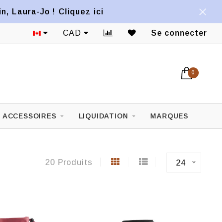
, Laura-Jo ! Cliquez ici
1822 ave Mont-Royal Est
CAD
Se connecter
0
ACCESSOIRES
LIQUIDATION
MARQUES
20 Produits
24