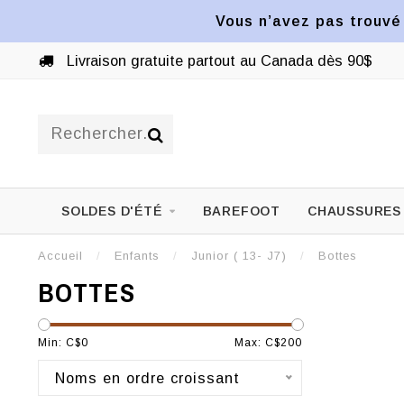
Vous n’avez pas trouvé 
Livraison gratuite partout au Canada dès 90$
SOLDES D'ÉTÉ
BAREFOOT
CHAUSSURES
Accueil
/
Enfants
/
Junior ( 13- J7)
/
Bottes
BOTTES
Min: C$
0
Max: C$
200
Noms en ordre croissant