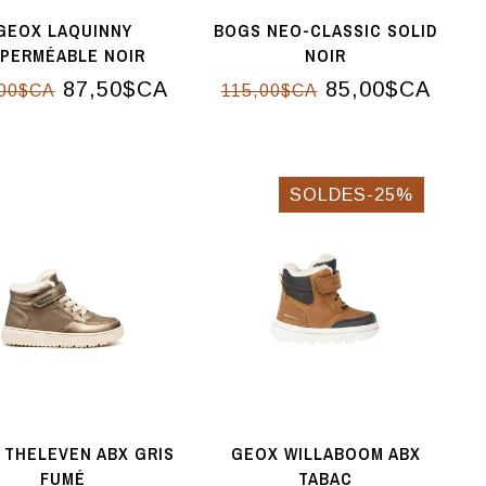
GEOX LAQUINNY
BOGS NEO-CLASSIC SOLID
MPERMÉABLE NOIR
NOIR
87,50$CA
85,00$CA
,00$CA
115,00$CA
SOLDES-25%
 THELEVEN ABX GRIS
GEOX WILLABOOM ABX
FUMÉ
TABAC