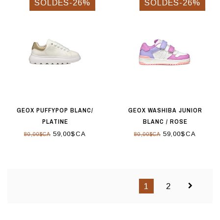
SOLDES-26%
SOLDES-26%
GEOX PUFFYPOP BLANC/
GEOX WASHIBA JUNIOR
PLATINE
BLANC / ROSE
59,00$CA
59,00$CA
80,00$CA
80,00$CA
1
2