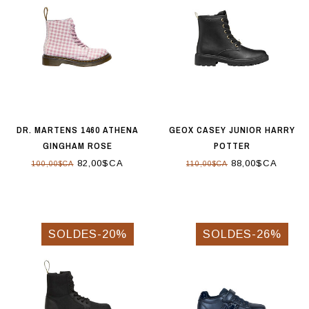
DR. MARTENS 1460 ATHENA
GEOX CASEY JUNIOR HARRY
GINGHAM ROSE
POTTER
82,00$CA
88,00$CA
100,00$CA
110,00$CA
SOLDES-20%
SOLDES-26%