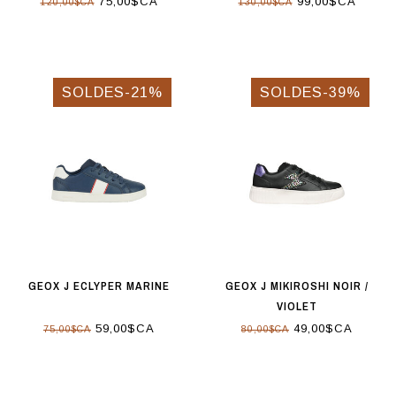
75,00$CA
99,00$CA
120,00$CA
130,00$CA
SOLDES-21%
SOLDES-39%
GEOX J ECLYPER MARINE
GEOX J MIKIROSHI NOIR /
VIOLET
59,00$CA
49,00$CA
75,00$CA
80,00$CA