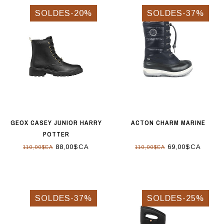
SOLDES-20%
SOLDES-37%
GEOX CASEY JUNIOR HARRY
ACTON CHARM MARINE
POTTER
88,00$CA
69,00$CA
110,00$CA
110,00$CA
SOLDES-37%
SOLDES-25%