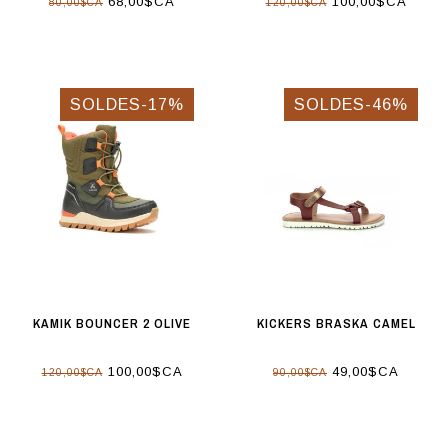
68,00$CA
100,00$CA
80,00$CA
120,00$CA
SOLDES-17%
SOLDES-46%
KAMIK BOUNCER 2 OLIVE
KICKERS BRASKA CAMEL
100,00$CA
49,00$CA
120,00$CA
90,00$CA