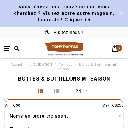
Vous n’avez pas trouvé ce que vous
cherchez ? Visitez notre autre magasin,
Laura-Jo ! Cliquez ici
Visitez-nous !
0
Accueil
/
LIQUIDATION
/
Femmes
/
Bottes & Bottillons mi-
saison
BOTTES & BOTTILLONS MI-SAISON
24
Min: C$
0
Max: C$
250
Noms en ordre croissant