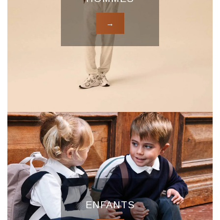
→
ENFANTS