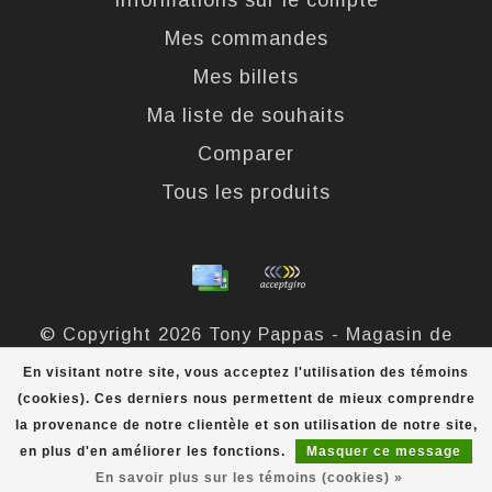
Informations sur le compte
Mes commandes
Mes billets
Ma liste de souhaits
Comparer
Tous les produits
© Copyright 2026 Tony Pappas - Magasin de
bottes et chaussures - Powered by
Lightspeed
-
En visitant notre site, vous acceptez l'utilisation des témoins
Theme by
Dyvelopment
(cookies). Ces derniers nous permettent de mieux comprendre
la provenance de notre clientèle et son utilisation de notre site,
Tony Pappas
scores a
4,4
/
5
out of
324
évaluations at
en plus d'en améliorer les fonctions.
Masquer ce message
En savoir plus sur les témoins (cookies) »