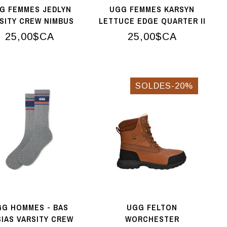
G FEMMES JEDLYN
UGG FEMMES KARSYN
SITY CREW NIMBUS
LETTUCE EDGE QUARTER II
EATHER / CLEAR
BAS NOIR
25,00$CA
25,00$CA
SAPPHIRE
SOLDES-20%
GG HOMMES - BAS
UGG FELTON
IAS VARSITY CREW
WORCHESTER