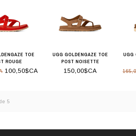
LDENGAZE TOE
UGG GOLDENGAZE TOE
UGG 
ST ROUGE
POST NOISETTE
100,50$CA
150,00$CA
A
165,
de 5