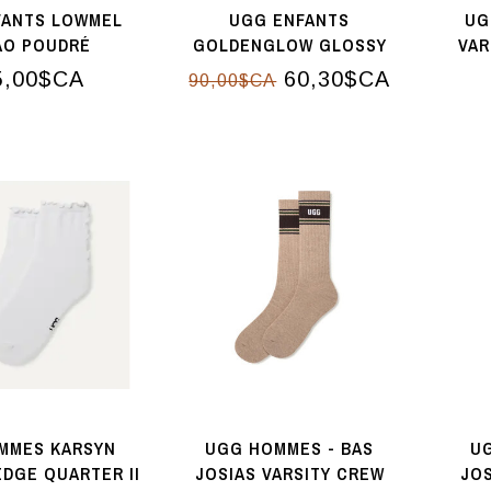
FANTS LOWMEL
UGG ENFANTS
UG
AO POUDRÉ
GOLDENGLOW GLOSSY
VAR
SPARKLES CORAIL
H
5,00$CA
60,30$CA
90,00$CA
MMES KARSYN
UGG HOMMES - BAS
U
DGE QUARTER II
JOSIAS VARSITY CREW
JOS