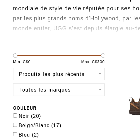
mondiale de style de vie réputée pour ses b
par les plus grands noms d’Hollywood, par les
monde entier, UGG s’est depuis élargie au-d
concevons désormais des chaussures, des vê
pour la maison en adoptant la même attitude 
qualité et le savoir-faire. Audacieuse, provoca
Min: C$
0
Max: C$
300
toujours célébré l’individualité et continue d
Produits les plus récents
celles qui refusent d’être définis par les con
Toutes les marques
COULEUR
Noir
(20)
Beige/Blanc
(17)
Bleu
(2)