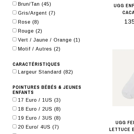
Brun/Tan
(45)
UGG EN
CAC
Gris/Argent
(7)
13
Rose
(8)
Rouge
(2)
Vert / Jaune / Orange
(1)
Motif / Autres
(2)
CARACTÉRISTIQUES
Largeur Standard
(82)
POINTURES BÉBÉS & JEUNES
ENFANTS
17 Euro / 1US
(3)
18 Euro / 2US
(8)
19 Euro / 3US
(8)
UGG FE
20 Euro/ 4US
(7)
LETTUCE E