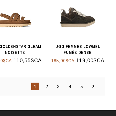
GOLDENSTAR GLEAM
UGG FEMMES LOWMEL
NOISETTE
FUMÉE DENSE
110,55$CA
119,00$CA
00$CA
185,00$CA
1
2
3
4
5