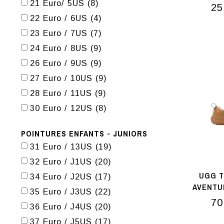
BA
21 Euro/ 5US
(8)
25
22 Euro / 6US
(4)
23 Euro / 7US
(7)
24 Euro / 8US
(9)
26 Euro / 9US
(9)
27 Euro / 10US
(9)
28 Euro / 11US
(9)
30 Euro / 12US
(8)
POINTURES ENFANTS - JUNIORS
31 Euro / 13US
(19)
32 Euro / J1US
(20)
UGG T
34 Euro / J2US
(17)
AVENTU
35 Euro / J3US
(22)
N
70
36 Euro / J4US
(20)
37 Euro / J5US
(17)