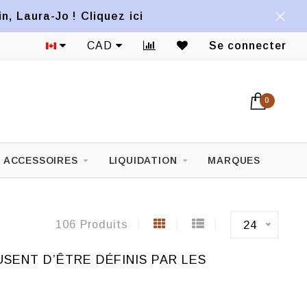
, Laura-Jo ! Cliquez ici
1822 ave Mont-Royal Est
CAD
Se connecter
0
ACCESSOIRES
LIQUIDATION
MARQUES
106 Produits
24
SENT D’ÊTRE DÉFINIS PAR LES