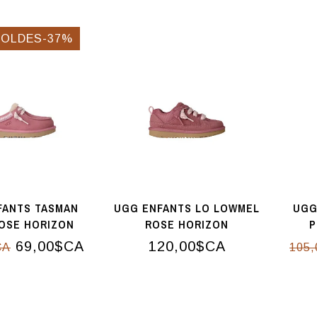
SOLDES-37%
FANTS TASMAN
UGG ENFANTS LO LOWMEL
UGG
OSE HORIZON
ROSE HORIZON
P
69,00$CA
120,00$CA
CA
105