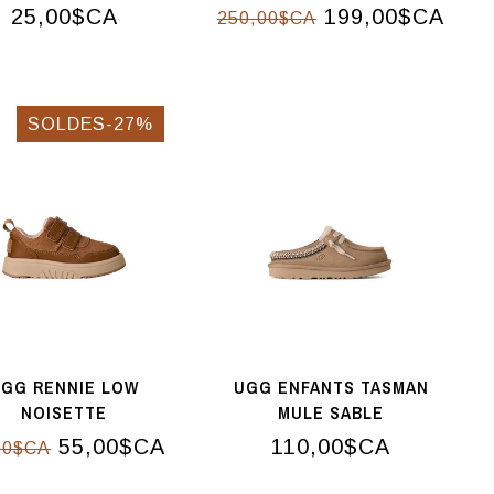
GRIS / AMALFI
25,00$CA
199,00$CA
250,00$CA
SOLDES-27%
GG RENNIE LOW
UGG ENFANTS TASMAN
NOISETTE
MULE SABLE
55,00$CA
110,00$CA
00$CA