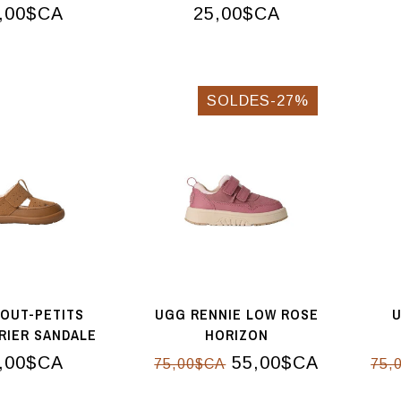
S BLANC
SABLE / BOIS
,00$CA
25,00$CA
SOLDES-27%
OUT-PETITS
UGG RENNIE LOW ROSE
U
RIER SANDALE
HORIZON
OISETTE
,00$CA
55,00$CA
75,00$CA
75,