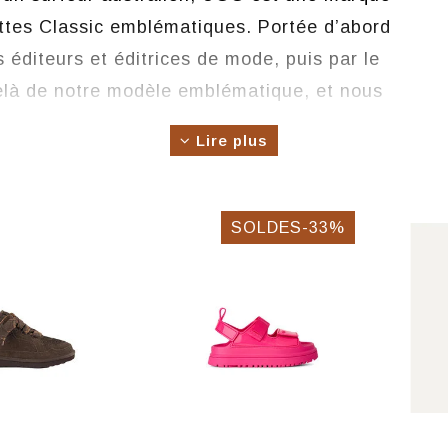
ottes Classic emblématiques. Portée d’abord
 éditeurs et éditrices de mode, puis par le
elà de notre modèle emblématique, et nous
tements, des accessoires et des accessoires
Lire plus
sans compromis envers la créativité, la
trice, libre, optimiste et vraie, la marque a
’être adoptée à l’échelle mondiale par ceux et
SOLDES-33%
ventions