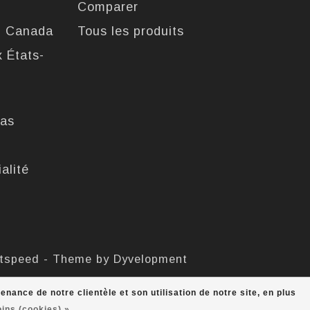
Comparer
u Canada
Tous les produits
x États-
pas
alité
htspeed
- Theme by
Dyvelopment
ance de notre clientèle et son utilisation de notre site, en plus
oins (cookies) »