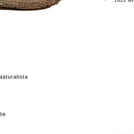
1822 av
Naturalista
ée