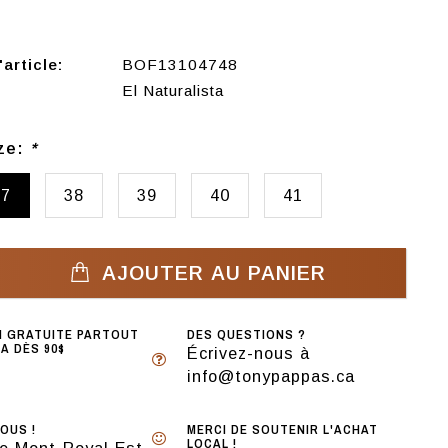
article:
BOF13104748
El Naturalista
ize:
*
37
38
39
40
41
AJOUTER AU PANIER
N GRATUITE PARTOUT
DES QUESTIONS ?
A DÈS 90$
Écrivez-nous à
info@tonypappas.ca
OUS !
MERCI DE SOUTENIR L'ACHAT
LOCAL !