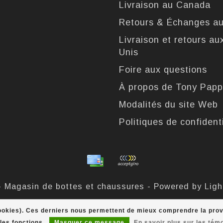
Livraison au Canada
Retours & Échanges a
Livraison et retours au
Unis
Foire aux questions
À propos de Tony Pap
Modalités du site Web
Politiques de confidenti
- Magasin de bottes et chaussures - Powered by
Lig
Tony Pappas
scores a
4,4
/
5
out of
324
évaluations at
(cookies). Ces derniers nous permettent de mieux comprendre la proven
les fonctions.
Masquer ce message
En savoir plus sur les tém