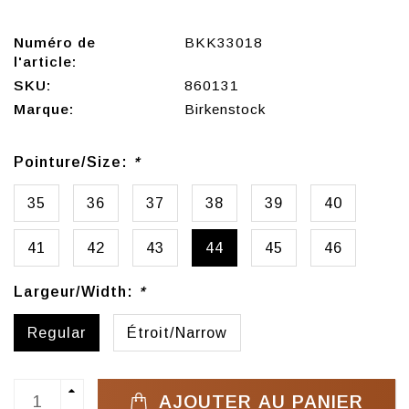
Numéro de
BKK33018
l'article:
SKU:
860131
Marque:
Birkenstock
Pointure/Size:
*
35
36
37
38
39
40
41
42
43
44
45
46
Largeur/Width:
*
Regular
Étroit/Narrow
AJOUTER AU PANIER