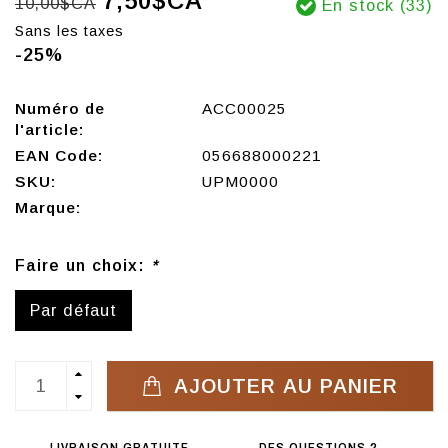
7,50$CA
10,00$CA
En stock (33)
Sans les taxes
-25%
Numéro de
ACC00025
l'article:
EAN Code:
056688000221
SKU:
UPM0000
Marque:
Faire un choix:
*
Par défaut
AJOUTER AU PANIER
LIVRAISON GRATUITE
DES QUESTIONS ?