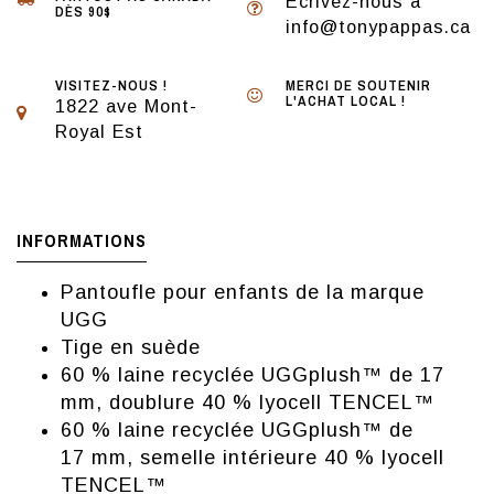
Écrivez-nous à
DÈS 90$
info@tonypappas.ca
VISITEZ-NOUS !
MERCI DE SOUTENIR
L'ACHAT LOCAL !
1822 ave Mont-
Royal Est
INFORMATIONS
Pantoufle pour enfants de la marque
UGG
Tige en suède
60 % laine recyclée UGGplush™ de 17
mm, doublure 40 % lyocell TENCEL™
60 % laine recyclée UGGplush™ de
17 mm, semelle intérieure 40 % lyocell
TENCEL™