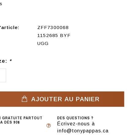
s
article:
ZFF7300068
1152685 BYF
UGG
ize:
*
0
AJOUTER AU PANIER
N GRATUITE PARTOUT
DES QUESTIONS ?
A DÈS 90$
Écrivez-nous à
info@tonypappas.ca