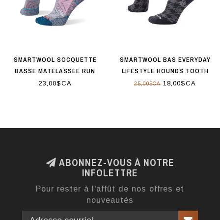
SMARTWOOL SOCQUETTE
SMARTWOOL BAS EVERYDAY
BASSE MATELASSÉE RUN
LIFESTYLE HOUNDS TOOTH
ZERO CUSHION POUR
NOIR
23,00$CA
18,00$CA
25,00$CA
FEMMES GRIS
ABONNEZ-VOUS À NOTRE
INFOLETTRE
Pour rester à l'affût de nos offres et
nouveautés