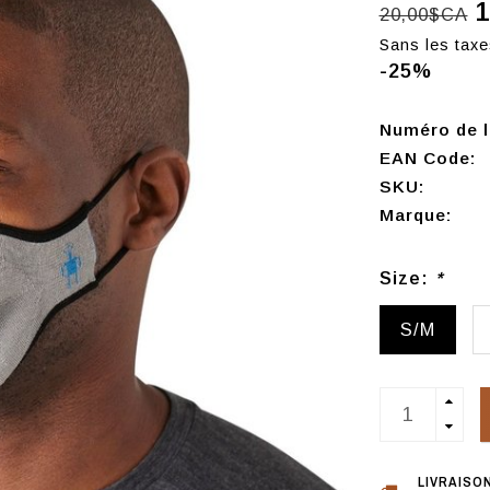
1
20,00$CA
Sans les taxe
-25%
Numéro de l'
EAN Code:
SKU:
Marque:
Size:
*
S/M
LIVRAISO