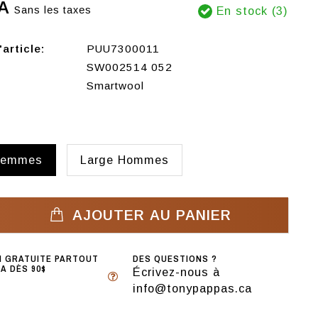
A
Sans les taxes
En stock (3)
article:
PUU7300011
SW002514 052
Smartwool
Femmes
Large Hommes
AJOUTER AU PANIER
N GRATUITE PARTOUT
DES QUESTIONS ?
A DÈS 90$
Écrivez-nous à
info@tonypappas.ca