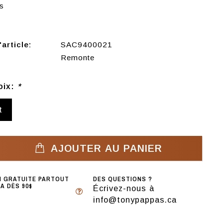
s
article:
SAC9400021
Remonte
oix:
*
t
AJOUTER AU PANIER
N GRATUITE PARTOUT
DES QUESTIONS ?
A DÈS 90$
Écrivez-nous à
info@tonypappas.ca