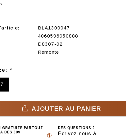
s
article:
BLA1300047
4060596950888
D8387-02
Remonte
ize:
*
37
AJOUTER AU PANIER
N GRATUITE PARTOUT
DES QUESTIONS ?
A DÈS 90$
Écrivez-nous à