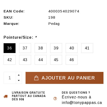
EAN Code:
4000354029074
SKU:
198
Marque:
Pedag
Pointure/Size:
*
36
37
38
39
40
41
42
43
44
45
46
AJOUTER AU PANIER
LIVRAISON GRATUITE
DES QUESTIONS ?
PARTOUT AU CANADA
Écrivez-nous à
DÈS 90$
info@tonypappas.ca