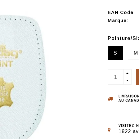
EAN Code:
Marque:
Pointure/S
S
M
LIVRAISO
AU CANAD
VISITEZ-N
1822 av