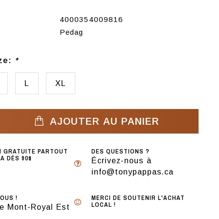
4000354009816
Pedag
ize:
*
L
XL
AJOUTER AU PANIER
N GRATUITE PARTOUT
DES QUESTIONS ?
A DÈS 90$
Écrivez-nous à
info@tonypappas.ca
OUS !
MERCI DE SOUTENIR L'ACHAT
LOCAL !
e Mont-Royal Est