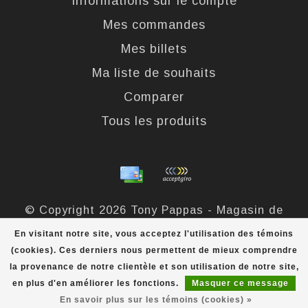
Informations sur le compte
Mes commandes
Mes billets
Ma liste de souhaits
Comparer
Tous les produits
© Copyright 2026 Tony Pappas - Magasin de
bottes et chaussures - Powered by
Lightspeed
-
En visitant notre site, vous acceptez l'utilisation des témoins
Theme by
Dyvelopment
(cookies). Ces derniers nous permettent de mieux comprendre
la provenance de notre clientèle et son utilisation de notre site,
Tony Pappas
scores a
4,4
/
5
out of
324
évaluations at
en plus d'en améliorer les fonctions.
Masquer ce message
En savoir plus sur les témoins (cookies) »