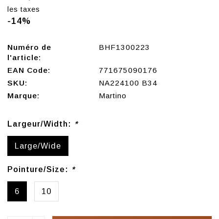
les taxes
-14%
Numéro de
BHF1300223
l'article:
EAN Code:
771675090176
SKU:
NA224100 B34
Marque:
Martino
Largeur/Width:
*
Large/Wide
Pointure/Size:
*
6
10