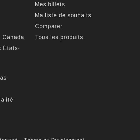
Mes billets
Ma liste de souhaits
Comparer
u Canada
Tous les produits
x États-
pas
alité
htspeed
- Theme by
Dyvelopment