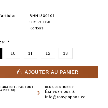
article:
BHH1300101
OB9701BK
Korkers
ize:
*
10
11
12
13
AJOUTER AU PANIER
N GRATUITE PARTOUT
DES QUESTIONS ?
A DÈS 90$
Écrivez-nous à
info@tonypappas.ca