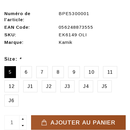
Numéro de
BPE5300001
l'article:
EAN Code:
056248873555
SKU:
EK6149 OLI
Marque:
Kamik
Size:
*
5
6
7
8
9
10
11
12
J1
J2
J3
J4
J5
J6
AJOUTER AU PANIER