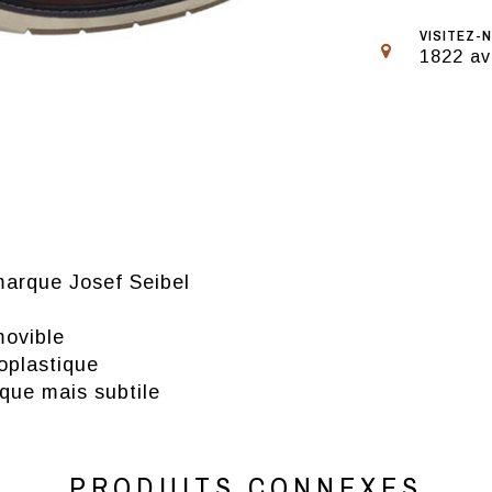
VISITEZ-N
1822 av
arque Josef Seibel
movible
oplastique
que mais subtile
PRODUITS CONNEXES