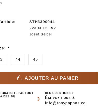
s
article:
STH3300044
22303 12 352
Josef Seibel
ize:
*
43
44
46
AJOUTER AU PANIER
N GRATUITE PARTOUT
DES QUESTIONS ?
A DÈS 90$
Écrivez-nous à
info@tonypappas.ca