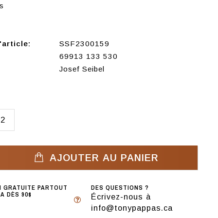
s
article:
SSF2300159
69913 133 530
Josef Seibel
42
AJOUTER AU PANIER
N GRATUITE PARTOUT
DES QUESTIONS ?
A DÈS 90$
Écrivez-nous à
info@tonypappas.ca