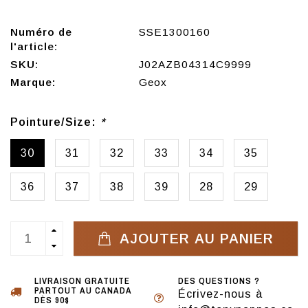
Numéro de
SSE1300160
l'article:
SKU:
J02AZB04314C9999
Marque:
Geox
Pointure/Size:
*
30
31
32
33
34
35
36
37
38
39
28
29
AJOUTER AU PANIER
LIVRAISON GRATUITE
DES QUESTIONS ?
PARTOUT AU CANADA
Écrivez-nous à
DÈS 90$