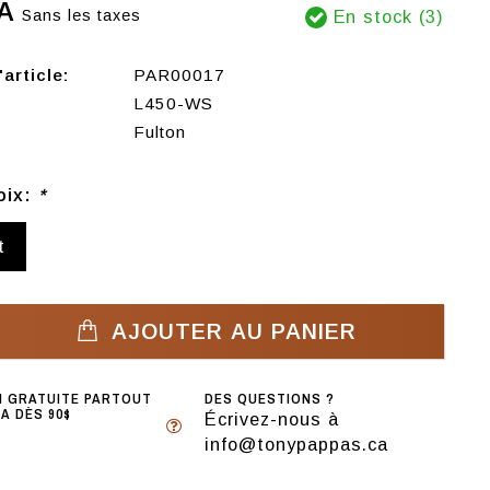
A
Sans les taxes
En stock (3)
article:
PAR00017
L450-WS
Fulton
oix:
*
t
AJOUTER AU PANIER
N GRATUITE PARTOUT
DES QUESTIONS ?
A DÈS 90$
Écrivez-nous à
info@tonypappas.ca