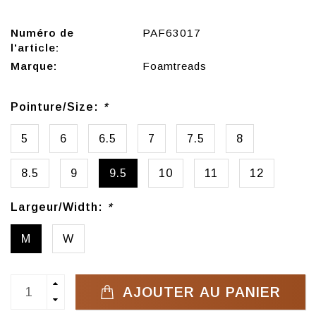
Numéro de
PAF63017
l'article:
Marque:
Foamtreads
Pointure/Size:
*
5
6
6.5
7
7.5
8
8.5
9
9.5
10
11
12
Largeur/Width:
*
M
W
AJOUTER AU PANIER