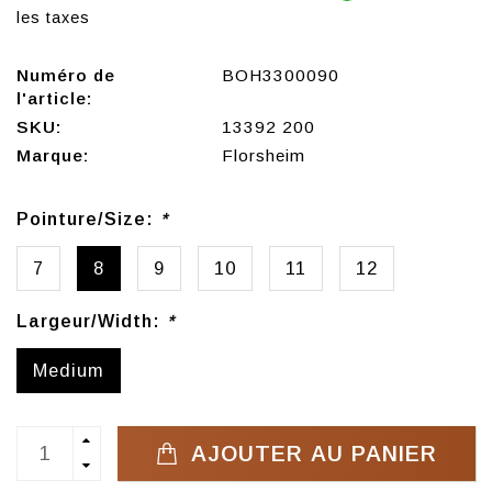
les taxes
Numéro de
BOH3300090
l'article:
SKU:
13392 200
Marque:
Florsheim
Pointure/Size:
*
7
8
9
10
11
12
Largeur/Width:
*
Medium
AJOUTER AU PANIER