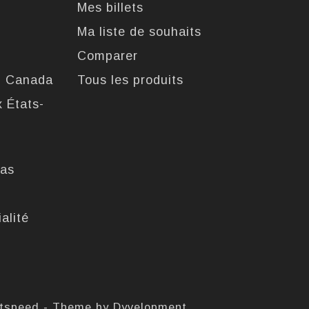
Mes billets
Ma liste de souhaits
Comparer
u Canada
Tous les produits
x États-
pas
alité
htspeed
- Theme by
Dyvelopment