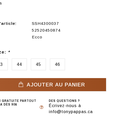
s
article:
SSH4300037
52520450874
Ecco
ize:
*
43
44
45
46
AJOUTER AU PANIER
N GRATUITE PARTOUT
DES QUESTIONS ?
A DÈS 90$
Écrivez-nous à
info@tonypappas.ca