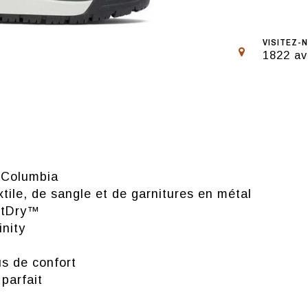
VISITEZ-N
1822 av
 Columbia
ile, de sangle et de garnitures en métal
utDry™
nity
us de confort
parfait