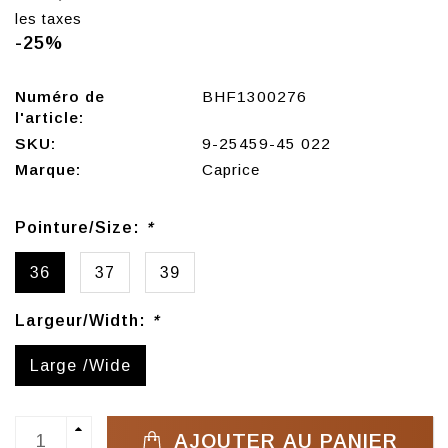
les taxes
-25%
Numéro de
BHF1300276
l'article:
SKU:
9-25459-45 022
Marque:
Caprice
Pointure/Size:
*
36
37
39
Largeur/Width:
*
Large /Wide
AJOUTER AU PANIER