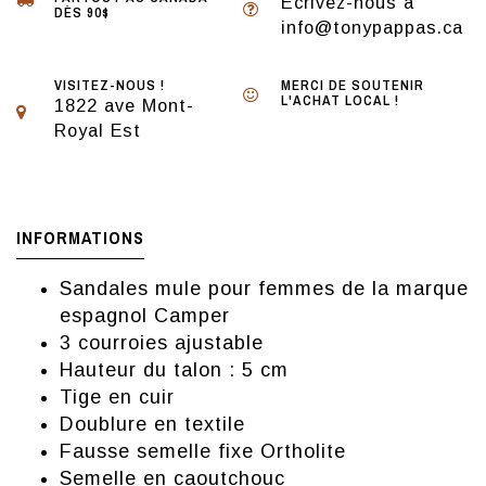
Écrivez-nous à
DÈS 90$
info@tonypappas.ca
VISITEZ-NOUS !
MERCI DE SOUTENIR
L'ACHAT LOCAL !
1822 ave Mont-
Royal Est
INFORMATIONS
Sandales mule pour femmes de la marque
espagnol Camper
3 courroies ajustable
Hauteur du talon : 5 cm
Tige en cuir
Doublure en textile
Fausse semelle fixe Ortholite
Semelle en caoutchouc