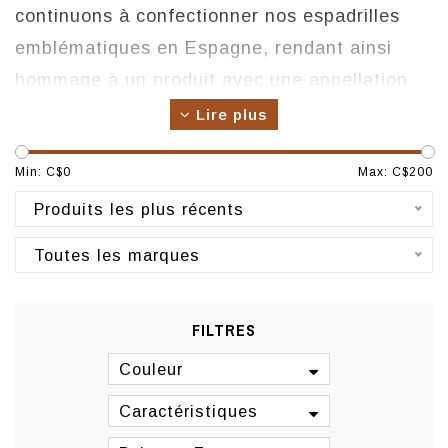
continuons à confectionner nos espadrilles
emblématiques en Espagne, rendant ainsi
hommage à un produit avec une appellation
d’origine. Le processus de fabrication des
Lire plus
espadrilles Toni Pons présente des similitudes
Min: C$
0
Max: C$
200
avec l’original, comme la couture à la main de
la semelle en jute avec la tige.
Produits les plus récents
Origine: Espagne
Toutes les marques
Fabrication: Espagne
FILTRES
Couleur
Caractéristiques