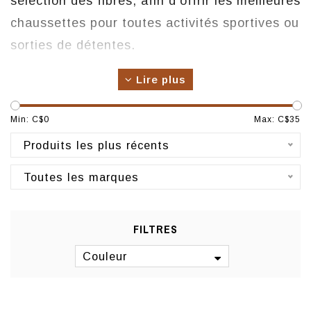
sélection des fibres, afin d’offrir les meilleures
chaussettes pour toutes activités sportives ou
sorties de détentes.
Origine : Montréal
Lire plus
Fabrication : Turquie
Min: C$
0
Max: C$
35
Produits les plus récents
Toutes les marques
FILTRES
Couleur