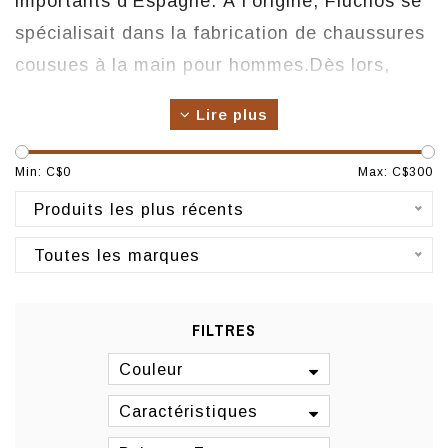
importants d'Espagne. À l'origine, Fluchos se
spécialisait dans la fabrication de chaussures
cousues à la main pour hommes.
Dès lors,
l'entreprise s'est distinguée par l'intégration
Lire plus
de techniques de production avancées tout en
préservant son héritage traditionnel.
Min: C$
0
Max: C$
300
Origine : Espagne
Produits les plus récents
Fabrication : Espagne
Toutes les marques
FILTRES
Couleur
Caractéristiques