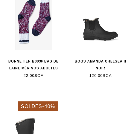
BONNETIER B0036 BAS DE
BOGS AMANDA CHELSEA II
LAINE MÉRINOS ADULTES
NOIR
BOURGOGNE
22,00$CA
120,00$CA
SOLDES-40%