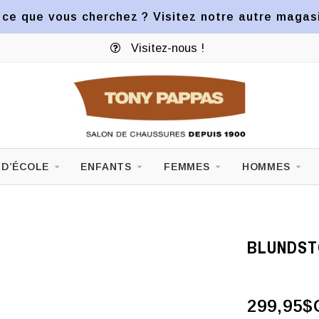
ce que vous cherchez ? Visitez notre autre magasin
ut au Canada dès 90$
Visitez-no
 D’ÉCOLE
ENFANTS
FEMMES
HOMMES
BLUNDSTO
299,95$