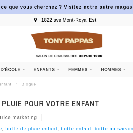
ce que vous cherchez ? Visitez notre autre magasin
Expédition aux États-Unis dispo
 D’ÉCOLE
ENFANTS
FEMMES
HOMMES
enfant
/
Blogue
 PLUIE POUR VOTRE ENFANT
trice marketing
e
,
botte de pluie enfant
,
botte enfant
,
botte mi saiso