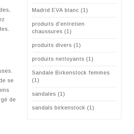
ides,
Madrid EVA blanc
(1)
ez
produits d'entretien
bles.
chaussures
(1)
produits divers
(1)
produits nettoyants
(1)
uses.
Sandale Birkenstock femmes
(1)
 de se
oins
sandales
(1)
rgé de
sandals birkenstock
(1)