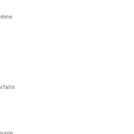
 même
.
rfaits
ouple.