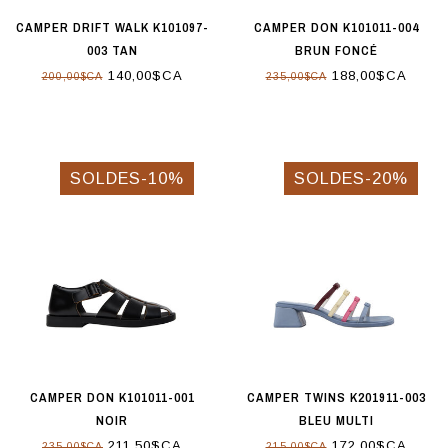
CAMPER DRIFT WALK K101097-
CAMPER DON K101011-004
003 TAN
BRUN FONCÉ
140,00$CA
188,00$CA
200,00$CA
235,00$CA
SOLDES-10%
SOLDES-20%
CAMPER DON K101011-001
CAMPER TWINS K201911-003
NOIR
BLEU MULTI
211,50$CA
172,00$CA
235,00$CA
215,00$CA