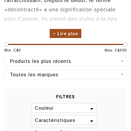
rafraîchissant. Depuis le début, le terme
«décontracté» a une signification spéciale
pour Camper. Ils créent des styles à la fois
décontractés et raffinés qui s’imposent
Lire plus
comme une superbe option entre les
chaussures habillées et les espadrilles.
Min: C$
0
Max: C$
300
Origine : Espagne
Produits les plus récents
Fabrication : Asie
Toutes les marques
FILTRES
Couleur
Caractéristiques